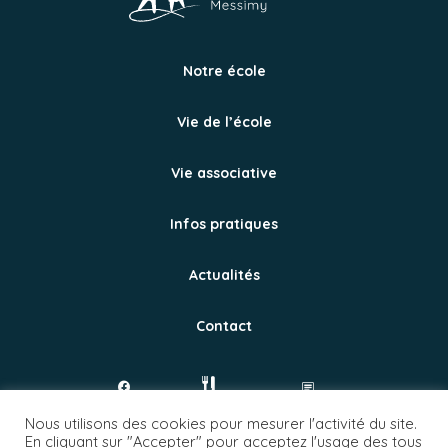
Notre école
Vie de l’école
Vie associative
Infos pratiques
Actualités
Contact
Page
Portail
Service
Nous utilisons des cookies pour mesurer l'activité du site.
Facebook
Parents-Elèves
cantine
En cliquant sur "Accepter" pour acceptez l'usage des tous